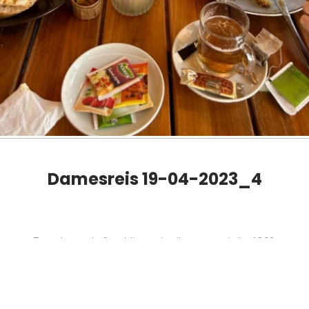
Damesreis 19-04-2023_4
Totaal aantal afbeeldingen in alle categorieën: 1,368
emaakt door
Salland Hosting