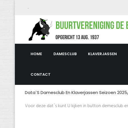
.
HOME
DAMESCLUB
KLAVERJASSEN
CONTACT
Data`s Damesclub En Klaverjassen Seizoen 2025
Voor deze dat`s kunt U kijken in button demesclub en